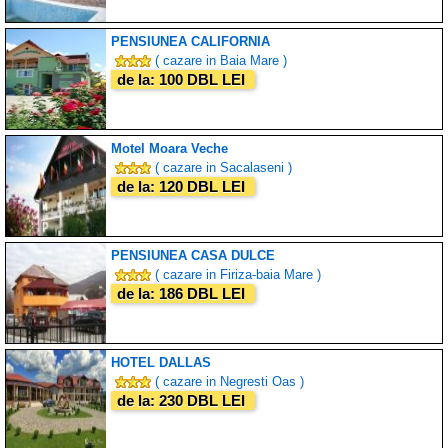
PENSIUNEA CALIFORNIA
( cazare in Baia Mare )
de la: 100 DBL LEI
Motel Moara Veche
( cazare in Sacalaseni )
de la: 120 DBL LEI
PENSIUNEA CASA DULCE
( cazare in Firiza-baia Mare )
de la: 186 DBL LEI
HOTEL DALLAS
( cazare in Negresti Oas )
de la: 230 DBL LEI