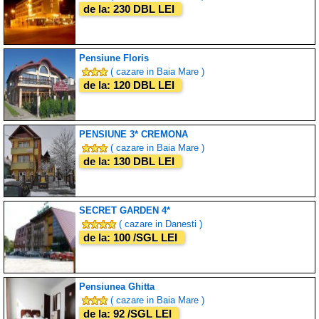
de la: 230 DBL LEI
Pensiune Floris
( cazare in Baia Mare )
de la: 120 DBL LEI
PENSIUNE 3* CREMONA
( cazare in Baia Mare )
de la: 130 DBL LEI
SECRET GARDEN 4*
( cazare in Danesti )
de la: 100 /SGL LEI
Pensiunea Ghitta
( cazare in Baia Mare )
de la: 92 /SGL LEI