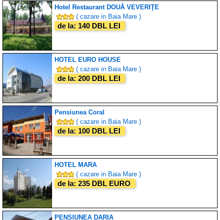
Hotel Restaurant DOUĂ VEVERIŢE
( cazare in Baia Mare )
de la: 140 DBL LEI
HOTEL EURO HOUSE
( cazare in Baia Mare )
de la: 200 DBL LEI
Pensiunea Coral
( cazare in Baia Mare )
de la: 100 DBL LEI
HOTEL MARA
( cazare in Baia Mare )
de la: 235 DBL EURO
PENSIUNEA DARIA