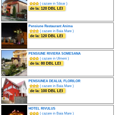
( cazare in Săsar )
de la: 120 DBL LEI
Pensiune Restaurant Anima
( cazare in Baia Mare )
de la: 120 DBL LEI
PENSIUNE RIVIERA SOMESANA
( cazare in Ulmeni )
de la: 80 DBL LEI
PENSIUNEA DEALUL FLORILOR
( cazare in Baia Mare )
de la: 100 DBL LEI
HOTEL RIVULUS
( cazare in Baia Mare )